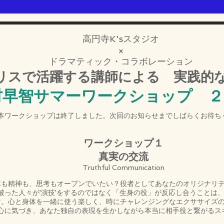
高円寺K'sスタジオ
×
ドラマティック・コラボレーション
リスで活躍する講師による 実践的な
村早智サマーワークショップ ２
​※本ワークショップは終了しました。次回のお知らせまでしばらくお待ち
ワークショップ１
真実の交流
Truthful Communication
体も精神も、思考もオープンでいたい？役者としてあなたのオリジナリ
を被った人々が'演技'をするのではなく「生身の役」が反応し合うことは
す。心と身体を一緒に使う楽しく、時にチャレンジングなエクササイズ
心に気づき、あなた独自の表現を生かしながら本当に相手役と繋がるス