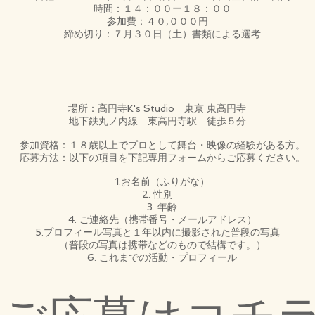
時間：１４：００ー１８：００
参加費：４０,０００円
締め切り：７月３０日（土）書類による選考
場所：高円寺K's Studio 東京 東高円寺
地下鉄丸ノ内線 東高円寺駅 徒歩５分
参加資格：１８歳以上でプロとして舞台・映像の経験がある方。
応募方法：以下の項目を下記専用フォームからご応募ください。
1.お名前（ふりがな）
2. 性別
3. 年齢
4. ご連絡先（携帯番号・メールアドレス）
5.プロフィール写真と１年以内に撮影された普段の写真
（普段の写真は携帯などのもので結構です。）
6. これまでの活動・プロフィール