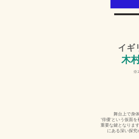
イギ
木
​
舞台上で身
'俳優'という仮面
重要な鍵となりま
にある深い探究