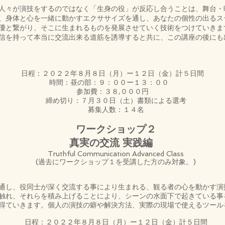
々が演技をするのではなく「生身の役」が反応し合うことは、舞台・
、身体と心を一緒に動かすエクササイズを通し、あなたの個性の出るス
優と繋がり、そこに生まれるものを発展させていく技術をつけていきま
信を持って本当に交流出来る道筋を誘導すると共に、この講座の後にも
日程：２０２２年８月８日（月）ー１２日（金）計５日間
時間：昼の部：９：００ー１３：００
参加費：３８,０００円
締め切り：７月３０日（土）書類による選考
募集人数：１４名
ワークショップ２
真実の交流 実践編
Truthful Communication Advanced Class
(過去にワークショップ１を受講した方のみ対象。)
し、役同士が深く交流する事により生まれる、観る者の心を動かす演
触れ、それらを積み上げることにより、シーンの水面下で起きている事
得ていきます。個人の演技の癖や解決方法、実際の現場で使えるツール
日程：２０２２年８月８日（月）ー１２日（金）計５日間