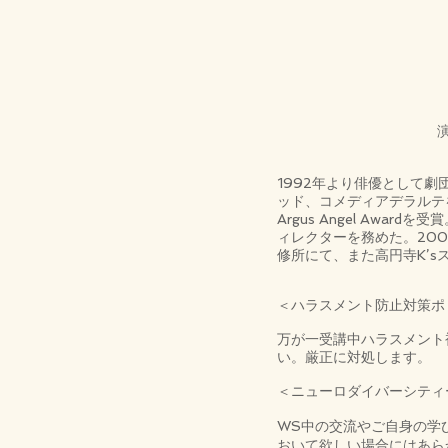
1992年より俳優として劇
ッド、コメディアデラルテを
Argus Angel Awardを受賞。
ィレクターを務めた。20
修所にて、また高円寺K’s
＜ハラスメント防止対策ポ
万が一受講中ハラスメント
い。厳正に対処します。
＜ニューロダイバーシティ
WS中の交流やご自身の学
おいて欲しい場合にはあら