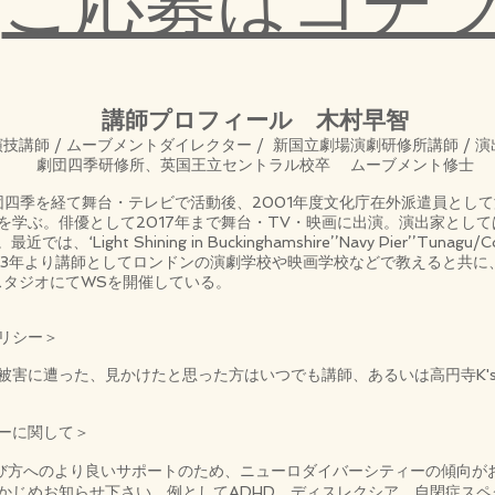
ご応募はコチ
講師プロフィール 木村早智
演技講師 / ムーブメントダイレクター / 新国立劇場演劇研修所講師 / 演
劇団四季研修所、英国王立セントラル校卒 ムーブメント修士
団四季を経て舞台・テレビで活動後、2001年度文化庁在外派遣員として渡
学ぶ。俳優として2017年まで舞台・TV・映画に出演。演出家としては
最近では、‘Light Shining in Buckinghamshire’’Navy Pier’’Tuna
03年より講師としてロンドンの演劇学校や映画学校などで教えると共に
スタジオにてWSを開催している。
リシー＞
被害に遭った、見かけたと思った方はいつでも講師、あるいは高円寺K'
ーに関して＞
び方へのより良いサポートのため、ニューロダイバーシティーの傾向が
かじめお知らせ下さい。例としてADHD、ディスレクシア、自閉症スペ