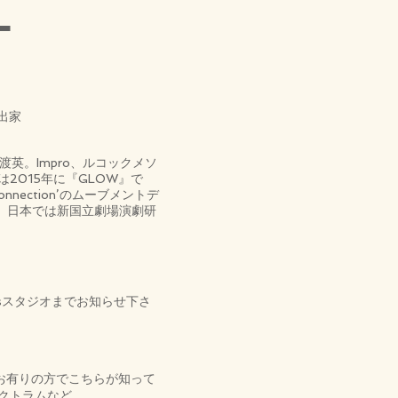
ラ
出家
英。Impro、ルコックメソ
2015年に『GLOW』で
gu/Connection’のムーブメントデ
、日本では新国立劇場演劇研
sスタジオまでお知らせ下さ
お有りの方でこちらが知って
クトラムなど。