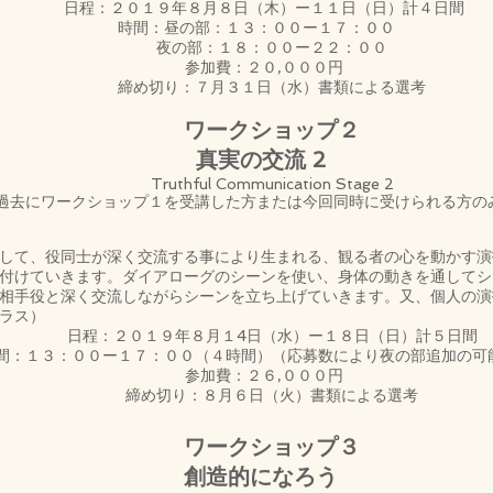
日程：２０１９年８月８日（木）ー１１日（日）計４日間
時間：昼の部：１３：００ー１７：００
夜の部：１８：００ー２２：００
参加費：２０,０００円
締め切り：７月３１日（水）書類による選考
ワークショップ２
真実の交流 2
Truthful Communication Stage 2
(過去にワークショップ１を受講した方または今回同時に受けられる方の
して、役同士が深く交流する事により生まれる、観る者の心を動かす演
付けていきます。ダイアローグのシーンを使い、身体の動きを通してシ
相手役と深く交流しながらシーンを立ち上げていきます。又、個人の演
ラス）
日程：２０１９年８月１4日（水）ー１８日（日）計５日間
間：１３：００ー１７：００（４時間）（応募数により夜の部追加の可
参加費：２６,０００円
締め切り：８月６日（火）書類による選考
ワークショップ３
創造的になろう